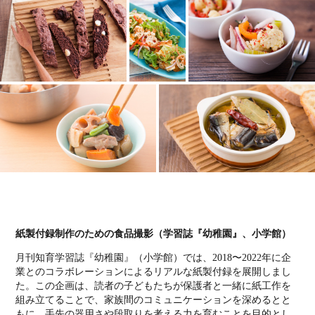
紙製付録制作のための食品撮影（学習誌『幼稚園』、小学館）
月刊知育学習誌『幼稚園』（小学館）では、2018〜2022年に企
業とのコラボレーションによるリアルな紙製付録を展開しまし
た。
この企画は、読者の子どもたちが保護者と一緒に紙工作を
組み立てることで、家族間のコミュニケーションを深めるとと
もに、手先の器用さや段取りを考える力を育
む
ことを目的とし