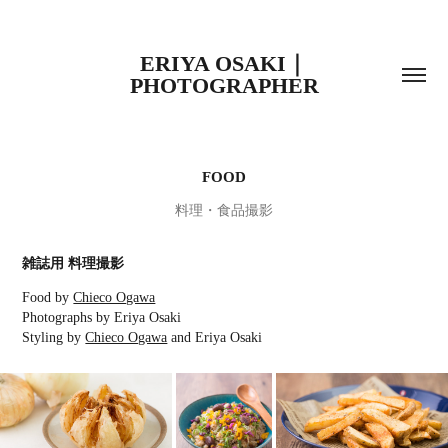
ERIYA OSAKI｜
PHOTOGRAPHER
FOOD
料理・食品撮影
雑誌用 料理撮影
Food by
Chieco Ogawa
Photographs by Eriya Osaki
Styling by
Chieco Ogawa
and Eriya Osaki