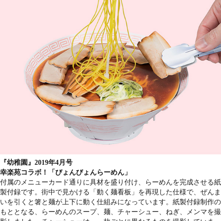
『幼稚園』2019年4月号
幸楽苑コラボ！「びょんびょんらーめん」
付属のメニューカード通りに具材を盛り付け、らーめんを完成させる紙
製付録です。街中で見かける「動く麺看板」を再現した仕様で、ぜんま
いを引くと箸と麺が上下に動く仕組みになっています。紙製付録制作の
もととなる、らーめんのスープ、麺、チャーシュー、ねぎ、メンマを撮