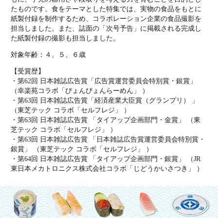
たも
のです。
食をテーマとした特集では、実物の食品をもとに
紙製付録を制作するため、コラボレーション企業の食品撮影を
担当しました。また、誌面の「次号予告」に掲載される完成し
た紙製付録の撮影も担当しました。
対象年齢：４、５、６歳
【受賞歴】
・第62回 日本雑誌広告賞「広告賞運営委員会特別賞・銀賞」
（幸楽苑コラボ「びょんびょんらーめん」 ）
・第63回 日本雑誌広告賞「経済産業大臣賞（グランプリ） 」
（東芝テック コラボ「セルフレジ」 ）
・第63回 日本雑誌広告賞 「タイアップ企画部門・金賞」 （東
芝テック コラボ「セルフレジ」 ）
・第63回 日本雑誌広告賞 「日本雑誌広告賞運営委員会特別賞・
銀賞」 （東芝テック コラボ「セルフレジ」 ）
・第64回 日本雑誌広告賞 「タイアップ企画部門・銀賞」 （JR
東日本メカトロニクス株式会社コラボ「じどうかいさつき」 ）